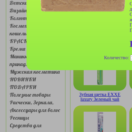
Детские товары
О
д
Дизайн для ногтей
С
Колготки, носочки
ж
Косметички, сумочки,
П
кошельки
Зубная щетка Banner
КРАСКА ДЛЯ ВОЛОС
№878 с серебром
Крема для лица и глаз
Маникюрные
Количество:
принадлежности
Мужская косметика
НОВИНКИ
ПОДАРКИ
Полезные товары
Зубная щетка EXXE
luxury Зеленый чай
Расчески, Зеркала,
мягкая
Аксессуары для волос
Ресницы
Средства для