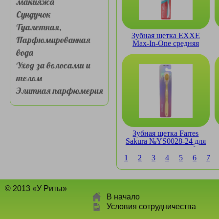
макияжа
Сундучок
Туалетная,
Зубная щетка EXXE
Парфюмированная
Max-In-One средняя
вода
Уход за волосами и
телом
Элитная парфюмерия
Зубная щетка Farres
Sakura №YS0028-24 для
чувствительных зубов
1
2
3
4
5
6
7
© 2013 «У Риты»
В начало
Условия сотрудничества