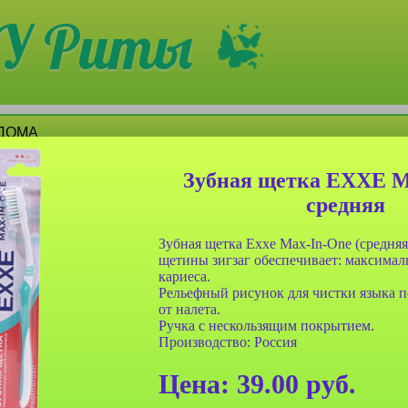
У Риты
 ДОМА
5
6
7
Зубная щетка EXXE M
средняя
Зубная щетка Exxe Max-In-One (средняя
щетины зигзаг обеспечивает: максимал
кариеса.
Рельефный рисунок для чистки языка п
от налета.
Ручка с нескользящим покрытием.
а Farres
Зубная паста Farres
Зубная щетка Arlbin
Производство: Россия
400 с
№YM-0002 с содой и
№840 Черное и Белое
ментола
черникой,отбеливающая
мягкая щетина (блистер
Цена:
39.00
руб.
р
180гр
2шт)