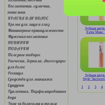
Косметички, сумочки,
кошельки
КРАСКА ДЛЯ ВОЛОС
Крема для лица и глаз
Зубная щет
Маникюрные принадлежности
Extra Макс
Мужская косметика
жестк
НОВИНКИ
ПОДАРКИ
Полезные товары
Расчески, Зеркала, Аксессуары
для волос
Ресницы
Зубная щет
Средства для макияжа
Style Экспер
средн
Сундучок
1
2
3
4
Туалетная, Парфюмированная
вода
Уход за волосами и телом