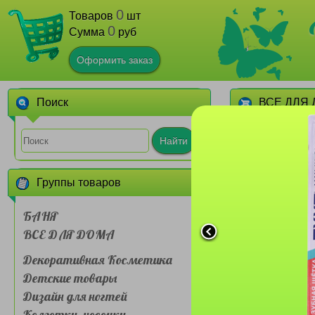
0
Товаров
шт
0
Сумма
руб
Оформить заказ
Поиск
ВСЕ ДЛЯ
1
2
3
4
Найти
Группы товаров
БАНЯ
ВСЕ ДЛЯ ДОМА
Декоративная Косметика
Зубная паст
№OB-ZD16
Детские товары
экстрактом 
100г
Дизайн для ногтей
Колготки, носочки