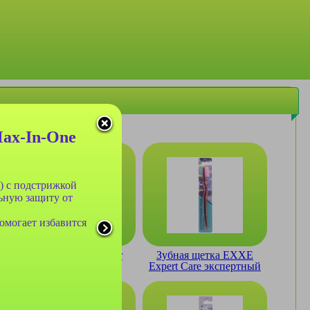
ax-In-One
) с подстрижкой
ьную защиту от
омогает избавится
Зубная щетка Banner
Зубная щетка EXXE
№878 с серебром
Expert Care экспертный
уход средняя