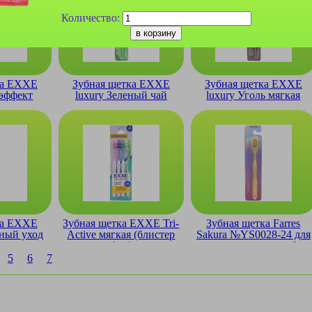
Количество:
ка EXXE
Зубная щетка EXXE
Зубная щетка EXXE
 эффект
luxury Зеленый чай
luxury Уголь мягкая
ая
мягкая
ка EXXE
Зубная щетка EXXE Tri-
Зубная щетка Farres
тный уход
Active мягкая (блистер
Sakura №YS0028-24 для
яя
4шт)
чувствительных зубов
5
6
7