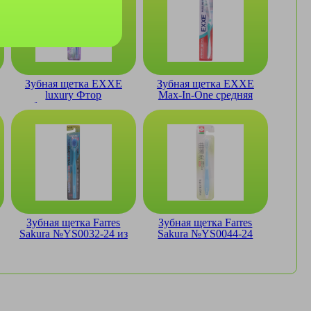
Зубная щетка EXXE
Зубная щетка EXXE
luxury Фтор
Max-In-One средняя
отбеливающая мягкая
Зубная щетка Farres
Зубная щетка Farres
Sakura №YS0032-24 из
Sakura №YS0044-24
древесного угля
мягкая щетина