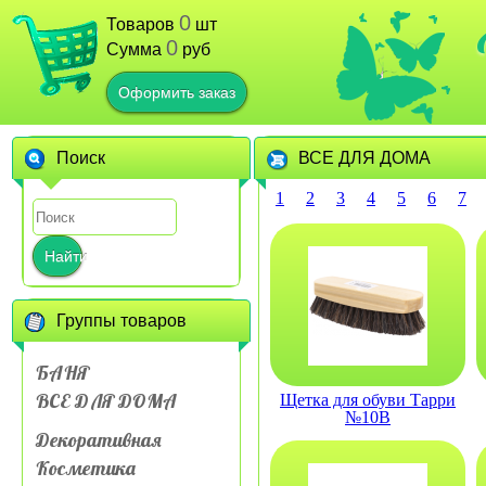
0
Товаров
шт
0
Сумма
руб
Оформить заказ
Поиск
ВСЕ ДЛЯ ДОМА
1
2
3
4
5
6
7
Найти
Группы товаров
БАНЯ
ВСЕ ДЛЯ ДОМА
Щетка для обуви Тарри
№10В
Декоративная
Косметика