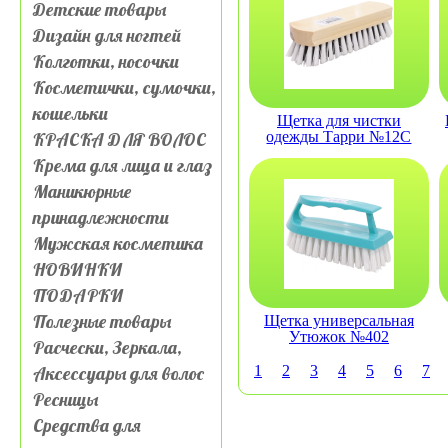
Детские товары
Дизайн для ногтей
Колготки, носочки
Косметички, сумочки,
кошельки
Щетка для чистки
КРАСКА ДЛЯ ВОЛОС
одежды Тарри №12С
Крема для лица и глаз
Маникюрные
принадлежности
Мужская косметика
НОВИНКИ
ПОДАРКИ
Полезные товары
Щетка универсальная
Утюжок №402
Расчески, Зеркала,
Аксессуары для волос
1
2
3
4
5
6
7
Ресницы
Средства для