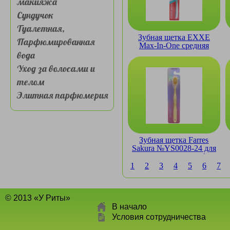
макияжа
Сундучок
Туалетная,
Зубная щетка EXXE
Парфюмированная
Max-In-One средняя
вода
Уход за волосами и
телом
Элитная парфюмерия
Зубная щетка Farres
Sakura №YS0028-24 для
чувствительных зубов
1
2
3
4
5
6
7
© 2013 «У Риты»
В начало
Условия сотрудничества