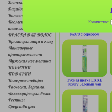
Детские товары
Дизайн для ногтей
Колготки, носочки
Косметички, сумочки,
Количество:
кошельки
Зубная щетка Banner
КРАСКА ДЛЯ ВОЛОС
№878 с серебром
Крема для лица и глаз
Маникюрные
принадлежности
Мужская косметика
НОВИНКИ
ПОДАРКИ
Полезные товары
Зубная щетка EXXE
luxury Зеленый чай
Расчески, Зеркала,
мягкая
Аксессуары для волос
Ресницы
Средства для