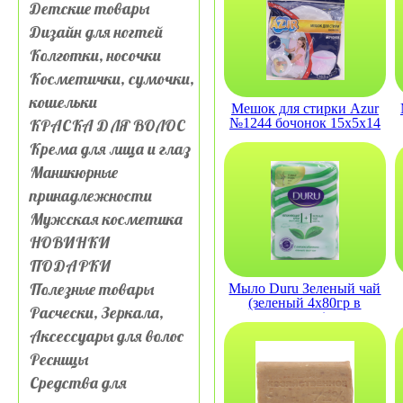
Детские товары
Дизайн для ногтей
Колготки, носочки
Косметички, сумочки,
кошельки
Мешок для стирки Azur
КРАСКА ДЛЯ ВОЛОС
№1244 бочонок 15х5х14
Крема для лица и глаз
Маникюрные
принадлежности
Мужская косметика
НОВИНКИ
ПОДАРКИ
Полезные товары
Мыло Duru Зеленый чай
(зеленый 4х80гр в
Расчески, Зеркала,
пакете)
Аксессуары для волос
Ресницы
Средства для