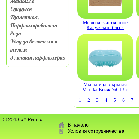
макияжа
Сундучок
Туалетная,
Мыло хозяйственное
Парфюмированная
Калужский блеск
вода
натуральное ГОСТ 72%
200гр
Уход за волосами и
телом
Элитная парфюмерия
Мыльница закрытая
Martika Вояж №С13 с
щеткой
1
2
3
4
5
6
7
© 2013 «У Риты»
В начало
Условия сотрудничества