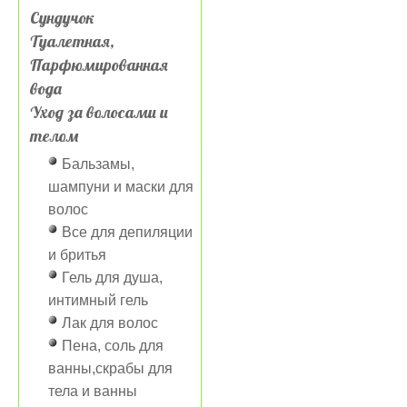
Сундучок
Туалетная,
Парфюмированная
вода
Уход за волосами и
телом
Бальзамы,
шампуни и маски для
волос
Все для депиляции
и бритья
Гель для душа,
интимный гель
Лак для волос
Пена, соль для
ванны,скрабы для
тела и ванны