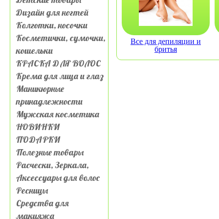
Дизайн для ногтей
Колготки, носочки
Косметички, сумочки,
Все для депиляции и
кошельки
бритья
КРАСКА ДЛЯ ВОЛОС
Крема для лица и глаз
Маникюрные
принадлежности
Мужская косметика
НОВИНКИ
ПОДАРКИ
Полезные товары
Расчески, Зеркала,
Аксессуары для волос
Ресницы
Средства для
макияжа