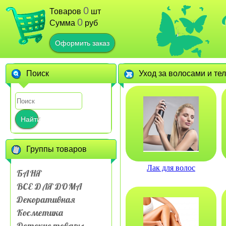
0
Товаров
шт
0
Сумма
руб
Оформить заказ
Поиск
Уход за волосами и те
Найти
Группы товаров
Лак для волос
БАНЯ
ВСЕ ДЛЯ ДОМА
Декоративная
Косметика
Детские товары