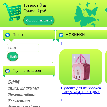
0
Товаров
шт
0
Сумма
руб
Оформить заказ
Поиск
НОВИНКИ
1
Найти
Группы товаров
БАНЯ
ВСЕ ДЛЯ ДОМА
Сумочка для ланч-бокса
Farres №BDH 001 двух
Декоративная
слойная Мультяшные
животные
Косметика
1
Детские товары