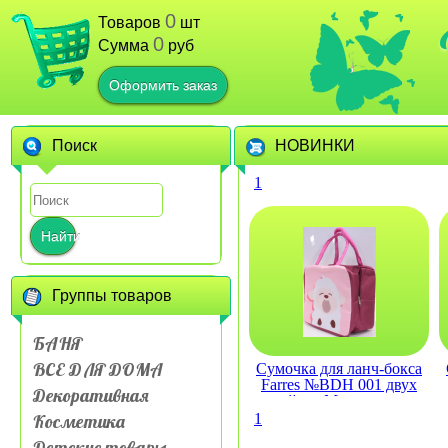
0
Товаров
шт
0
Сумма
руб
Оформить заказ
Поиск
НОВИНКИ
1
Найти
Группы товаров
БАНЯ
ВСЕ ДЛЯ ДОМА
Сумочка для ланч-бокса
Farres №BDH 001 двух
Декоративная
слойная Мультяшные
животные
Косметика
1
Детские товары