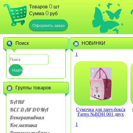
0
Товаров
шт
0
Сумма
руб
Оформить заказ
Поиск
НОВИНКИ
1
Найти
Группы товаров
БАНЯ
ВСЕ ДЛЯ ДОМА
Сумочка для ланч-бокса
Farres №BDH 001 двух
Декоративная
слойная Мультяшные
животные
Косметика
1
Детские товары