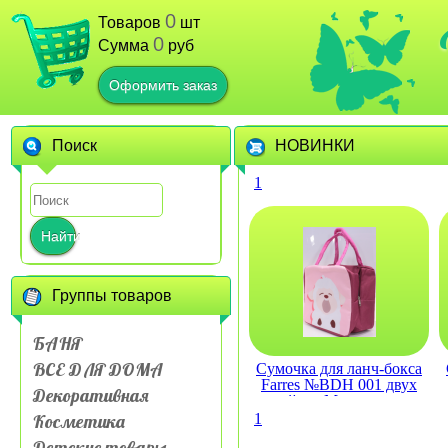
0
Товаров
шт
0
Сумма
руб
Оформить заказ
Поиск
НОВИНКИ
1
Найти
Группы товаров
БАНЯ
ВСЕ ДЛЯ ДОМА
Сумочка для ланч-бокса
Farres №BDH 001 двух
Декоративная
слойная Мультяшные
животные
Косметика
1
Детские товары