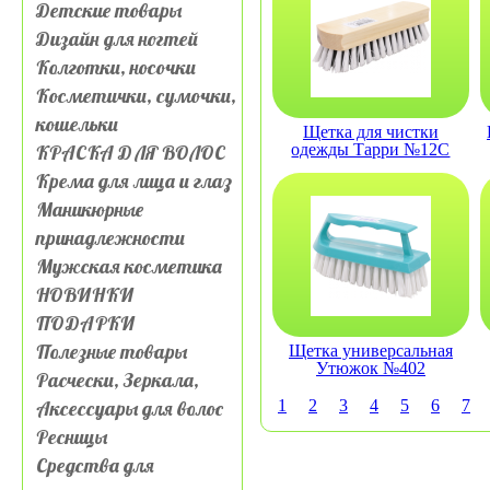
Детские товары
Дизайн для ногтей
Колготки, носочки
Косметички, сумочки,
кошельки
Щетка для чистки
КРАСКА ДЛЯ ВОЛОС
одежды Тарри №12С
Крема для лица и глаз
Маникюрные
принадлежности
Мужская косметика
НОВИНКИ
ПОДАРКИ
Полезные товары
Щетка универсальная
Утюжок №402
Расчески, Зеркала,
Аксессуары для волос
1
2
3
4
5
6
7
Ресницы
Средства для