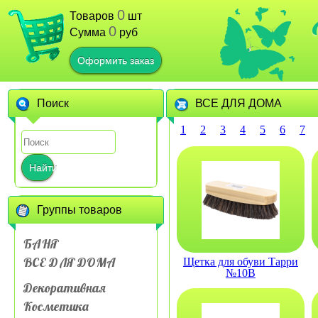
0
Товаров
шт
0
Сумма
руб
Оформить заказ
Поиск
ВСЕ ДЛЯ ДОМА
1
2
3
4
5
6
7
Найти
Группы товаров
БАНЯ
ВСЕ ДЛЯ ДОМА
Щетка для обуви Тарри
№10В
Декоративная
Косметика