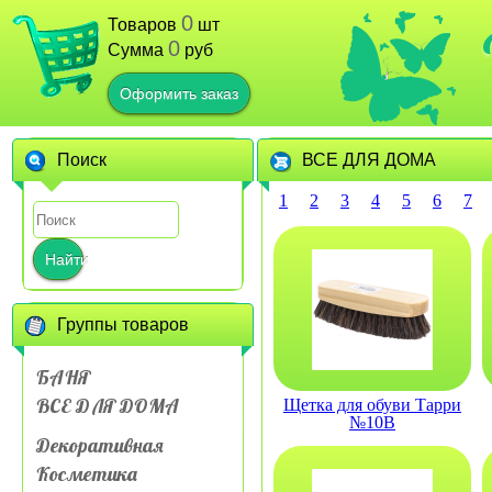
0
Товаров
шт
0
Сумма
руб
Оформить заказ
Поиск
ВСЕ ДЛЯ ДОМА
1
2
3
4
5
6
7
Найти
Группы товаров
БАНЯ
ВСЕ ДЛЯ ДОМА
Щетка для обуви Тарри
№10В
Декоративная
Косметика