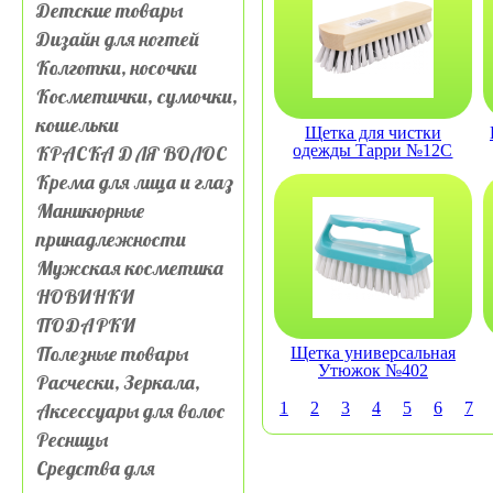
Детские товары
Дизайн для ногтей
Колготки, носочки
Косметички, сумочки,
кошельки
Щетка для чистки
КРАСКА ДЛЯ ВОЛОС
одежды Тарри №12С
Крема для лица и глаз
Маникюрные
принадлежности
Мужская косметика
НОВИНКИ
ПОДАРКИ
Полезные товары
Щетка универсальная
Утюжок №402
Расчески, Зеркала,
Аксессуары для волос
1
2
3
4
5
6
7
Ресницы
Средства для