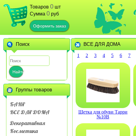
0
Товаров
шт
0
Сумма
руб
Оформить заказ
Поиск
ВСЕ ДЛЯ ДОМА
1
2
3
4
5
6
7
Найти
Группы товаров
БАНЯ
ВСЕ ДЛЯ ДОМА
Щетка для обуви Тарри
№10В
Декоративная
Косметика