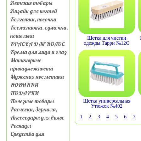
Детские товары
Дизайн для ногтей
Колготки, носочки
Косметички, сумочки,
кошельки
Щетка для чистки
КРАСКА ДЛЯ ВОЛОС
одежды Тарри №12С
Крема для лица и глаз
Маникюрные
принадлежности
Мужская косметика
НОВИНКИ
ПОДАРКИ
Полезные товары
Щетка универсальная
Утюжок №402
Расчески, Зеркала,
Аксессуары для волос
1
2
3
4
5
6
7
Ресницы
Средства для