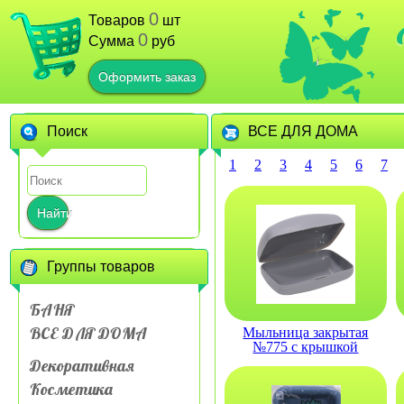
0
Товаров
шт
0
Сумма
руб
Оформить заказ
Поиск
ВСЕ ДЛЯ ДОМА
1
2
3
4
5
6
7
Найти
Группы товаров
БАНЯ
ВСЕ ДЛЯ ДОМА
Мыльница закрытая
№775 с крышкой
дорожная
Декоративная
Косметика