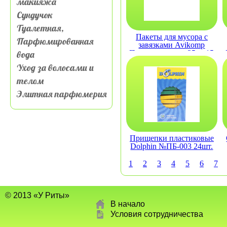
макияжа
Сундучок
Туалетная,
Пакеты для мусора с
Парфюмированная
завязками Avikomp
вода
Простоквашино 35 л, 15
шт., рулон, черные
Уход за волосами и
телом
Элитная парфюмерия
Прищепки пластиковые
Dolphin №ПБ-003 24шт.
1
2
3
4
5
6
7
© 2013 «У Риты»
В начало
Условия сотрудничества