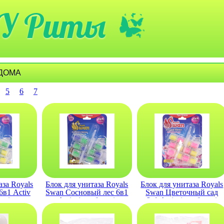
У Риты
 ДОМА
5
6
7
аза Royals
Блок для унитаза Royals
Блок для унитаза Royals
в1 Activ
Swan Сосновый лес 6в1
Swan Цветочный сад
ока)
Activ (три блока)
6в1 Activ (три блока)