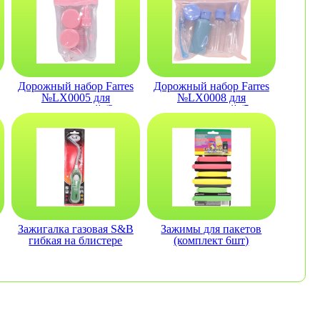
Дорожный набор Farres
Дорожный набор Farres
№LX0005 для
№LX0008 для
путешествий (3
путешествий (5
предмета)
предметов)
Зажигалка газовая S&B
Зажимы для пакетов
гибкая на блистере
(комплект 6шт)