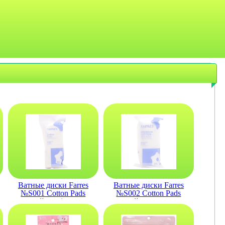
Ватные диски Farres
Ватные диски Farres
№S001 Cotton Pads
№S002 Cotton Pads
трехслойные (упаковка
трехслойные прошитые
80шт)
(упаковка 70шт)