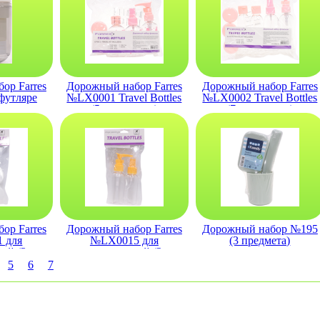
ор Farres
Дорожный набор Farres
Дорожный набор Farres
футляре
№LX0001 Travel Bottles
№LX0002 Travel Bottles
)
(5 предметов)
(7 предметов)
ор Farres
Дорожный набор Farres
Дорожный набор №195
 для
№LX0015 для
(3 предмета)
ий (3
путешествий (2
а).
предмета)
5
6
7