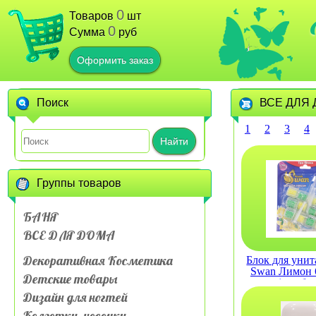
0
Товаров
шт
0
Сумма
руб
Оформить заказ
Поиск
ВСЕ ДЛЯ
1
2
3
4
Найти
Группы товаров
БАНЯ
ВСЕ ДЛЯ ДОМА
Декоративная Косметика
Блок для унит
Swan Лимон 6
Детские товары
(три бл
Дизайн для ногтей
Колготки, носочки