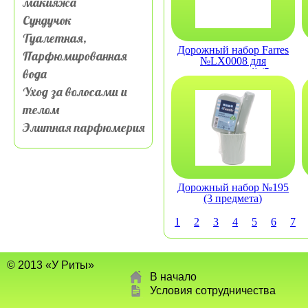
макияжа
Сундучок
Туалетная,
Дорожный набор Farres
Парфюмированная
№LX0008 для
вода
путешествий (5
предметов)
Уход за волосами и
телом
Элитная парфюмерия
Дорожный набор №195
(3 предмета)
1
2
3
4
5
6
7
© 2013 «У Риты»
В начало
Условия сотрудничества