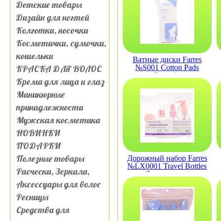
Детские товары
Дизайн для ногтей
Колготки, носочки
Косметички, сумочки,
кошельки
Ватные диски Farres
КРАСКА ДЛЯ ВОЛОС
№S001 Cotton Pads
трехслойные (упаковка
Крема для лица и глаз
80шт)
Маникюрные
принадлежности
Мужская косметика
НОВИНКИ
ПОДАРКИ
Полезные товары
Дорожный набор Farres
№LX0001 Travel Bottles
Расчески, Зеркала,
(5 предметов)
Аксессуары для волос
Ресницы
Средства для