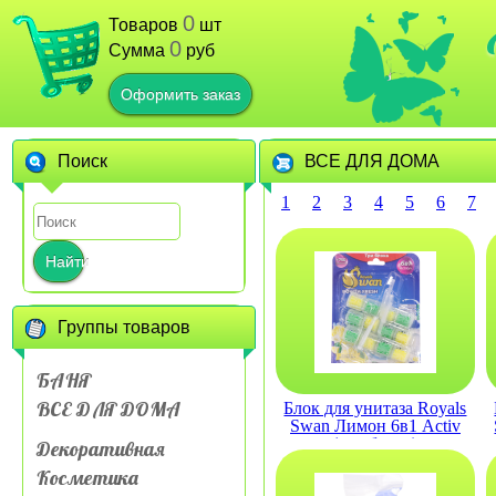
0
Товаров
шт
0
Сумма
руб
Оформить заказ
Поиск
ВСЕ ДЛЯ ДОМА
1
2
3
4
5
6
7
Найти
Группы товаров
БАНЯ
ВСЕ ДЛЯ ДОМА
Блок для унитаза Royals
Swan Лимон 6в1 Activ
(три блока)
Декоративная
Косметика