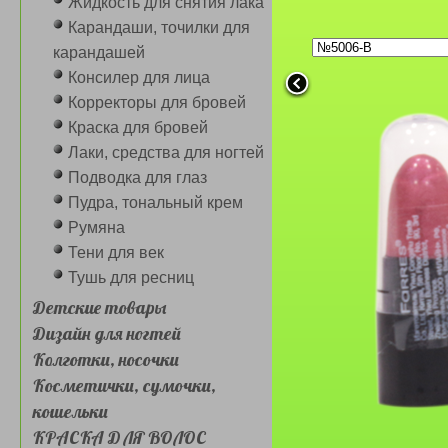
Жидкость для снятия лака
Карандаши, точилки для
карандашей
Консилер для лица
Корректоры для бровей
Бальзам-блес
Краска для бровей
Farres №
Лаки, средства для ногтей
шариковый 
24шт.
Подводка для глаз
Пудра, тональный крем
Румяна
Тени для век
Тушь для ресниц
Детские товары
Гигиеническа
Дизайн для ногтей
Farres №5090 
(сборка 
Колготки, носочки
1
2
3
4
Косметички, сумочки,
кошельки
КРАСКА ДЛЯ ВОЛОС