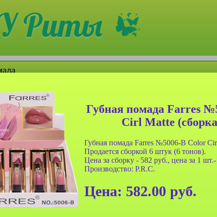
У Риты
мада
Губная помада Farres №
Cirl Matte (сборк
Губная помада Farres №5006-B Color Cir
Продается сборкой 6 штук (6 тонов).
Цена за сборку - 582 руб., цена за 1 шт.-
Производство: P.R.C.
уб Farres
Бальзам для губ Farres
Бальзам для губ Kelasi
 Lip Oil
№8323 Peinifen для
Зайка гигиенический
Цена:
582.00
руб.
24шт)
придания объемы губам
(сборка 4шт)
бесцветный (сборка
4шт)