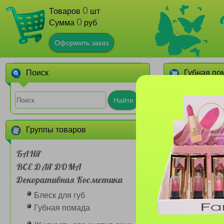
0
Товаров
шт
0
Сумма
руб
Оформить заказ
Поиск
Губная по
1
2
3
4
Найти
Группы товаров
БАНЯ
ВСЕ ДЛЯ ДОМА
Декоративная Косметика
Бальзам для г
№7038 Magic
Блеск для губ
(сборка 
Губная помада