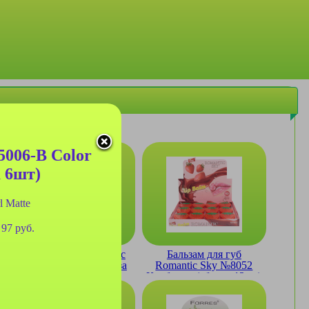
5006-B Color
а 6шт)
l Matte
 97 руб.
Бальзам для губ Magic
Бальзам для губ
№LS824 Lip Balm Роза
Romantic Sky №8052
(сборка 6шт)
Клубника (сборка 12шт)