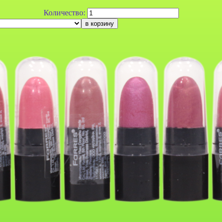
Количество:
к для губ
Гигиеническая помада
Гигиеническая помада
7007
Farres №5020 (24шт)
Farres №5030 -
(сборка
Принцесса (24 шт.)
)
я помада
Гигиеническая помада
Гигиеническая помада
Capricorn
Farres №5095 Camomile
Farres №5096 Honey
6шт)
(24шт)
(24шт)