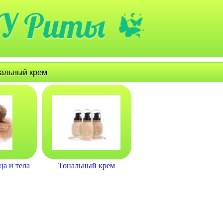
У Риты
нальный крем
ца и тела
Тональный крем