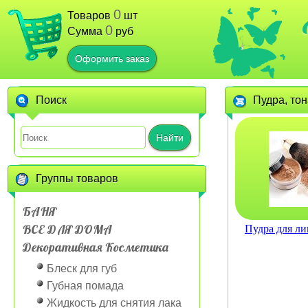
0
Товаров
шт
0
Сумма
руб
Оформить заказ
Поиск
Пудра, то
Найти
Группы товаров
БАНЯ
ВСЕ ДЛЯ ДОМА
Пудра для ли
Декоративная Косметика
Блеск для губ
Губная помада
Жидкость для снятия лака