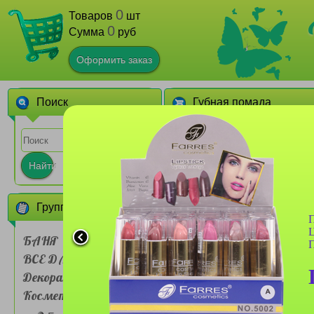
0
Товаров
шт
0
Сумма
руб
Оформить заказ
Поиск
Губная помада
1
2
3
4
Найти
Группы товаров
П
Ц
БАНЯ
П
ВСЕ ДЛЯ ДОМА
Бальзам для губ Farres
№7038 Magic Lip Oil
Декоративная
(сборка 24шт)
Косметика