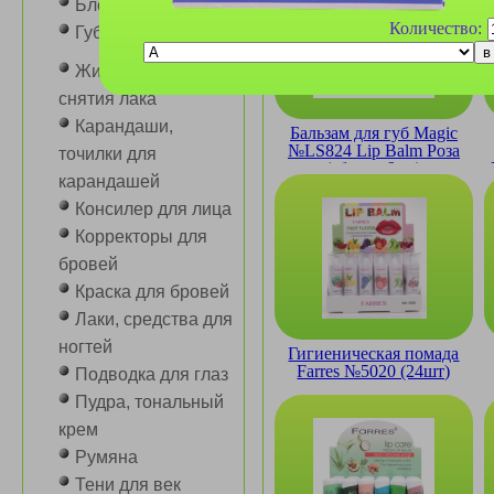
Блеск для губ
Количество:
Губная помада
Жидкость для
снятия лака
Карандаши,
Бальзам для губ Magic
№LS824 Lip Balm Роза
точилки для
(сборка 6шт)
карандашей
Консилер для лица
Корректоры для
бровей
Краска для бровей
Лаки, средства для
ногтей
Гигиеническая помада
Farres №5020 (24шт)
Подводка для глаз
Пудра, тональный
крем
Румяна
Тени для век