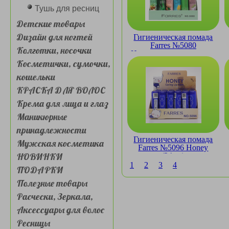
Тушь для ресниц
Детские товары
Дизайн для ногтей
Гигиеническая помада
Farres №5080
Колготки, носочки
Натуральные экстракты
(сборка 6шт)
Косметички, сумочки,
кошельки
КРАСКА ДЛЯ ВОЛОС
Крема для лица и глаз
Маникюрные
принадлежности
Гигиеническая помада
Мужская косметика
Farres №5096 Honey
НОВИНКИ
(24шт)
1
2
3
4
ПОДАРКИ
Полезные товары
Расчески, Зеркала,
Аксессуары для волос
Ресницы