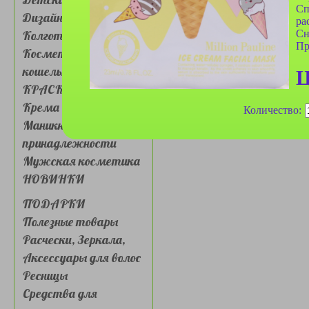
Сп
Дизайн для ногтей
ра
Сн
Колготки, носочки
Пр
Косметички, сумочки,
кошельки
Ц
КРАСКА ДЛЯ ВОЛОС
Крема для лица и глаз
Количество:
Маникюрные
принадлежности
Мужская косметика
НОВИНКИ
ПОДАРКИ
Полезные товары
Расчески, Зеркала,
Аксессуары для волос
Ресницы
Средства для