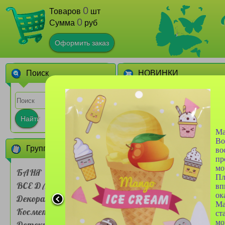
0
Товаров
шт
0
Сумма
руб
Оформить заказ
Поиск
НОВИНКИ
1
Найти
Ма
Во
Группы товаров
во
пр
мо
БАНЯ
Пл
ВСЕ ДЛЯ ДОМА
Сумочка для ланч-бокса
вп
Farres №BDH 001 двух
ок
Декоративная
слойная Мультяшные
Ма
животные
Косметика
1
ст
мо
Детские товары