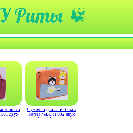
У Риты
анч-бокса
Сумочка для ланч-бокса
001 двух
Farres №BDH 002 двух
льтяшные
слойная Мультяшные
ные
животные