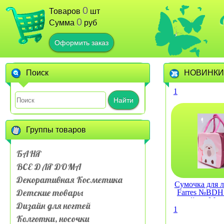
0
Товаров
шт
0
Сумма
руб
Оформить заказ
Поиск
НОВИНКИ
1
Найти
Группы товаров
БАНЯ
ВСЕ ДЛЯ ДОМА
Декоративная Косметика
Сумочка для л
Детские товары
Farres №BDH 
слойная Му
Дизайн для ногтей
живот
1
Колготки, носочки