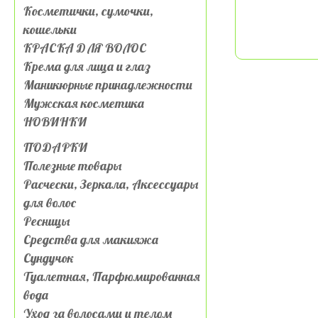
Косметички, сумочки,
кошельки
КРАСКА ДЛЯ ВОЛОС
Крема для лица и глаз
Маникюрные принадлежности
Мужская косметика
НОВИНКИ
ПОДАРКИ
Полезные товары
Расчески, Зеркала, Аксессуары
для волос
Ресницы
Средства для макияжа
Сундучок
Туалетная, Парфюмированная
вода
Уход за волосами и телом