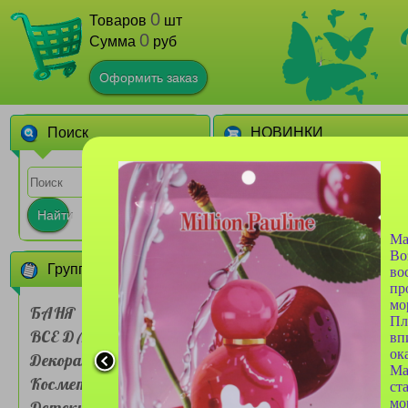
0
Товаров
шт
0
Сумма
руб
Оформить заказ
Поиск
НОВИНКИ
1
Найти
Ма
Во
Группы товаров
во
пр
мо
БАНЯ
Пл
ВСЕ ДЛЯ ДОМА
Сумочка для ланч-бокса
вп
Farres №BDH 001 двух
ок
Декоративная
слойная Мультяшные
Ма
животные
Косметика
1
ст
мо
Детские товары