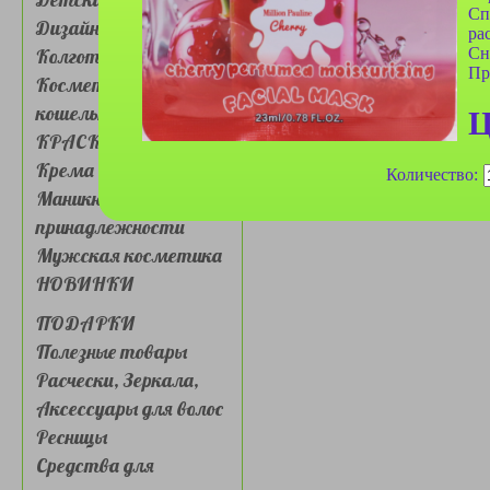
Сп
Дизайн для ногтей
ра
Сн
Колготки, носочки
Пр
Косметички, сумочки,
кошельки
Ц
КРАСКА ДЛЯ ВОЛОС
Крема для лица и глаз
Количество:
Маникюрные
принадлежности
Мужская косметика
НОВИНКИ
ПОДАРКИ
Полезные товары
Расчески, Зеркала,
Аксессуары для волос
Ресницы
Средства для