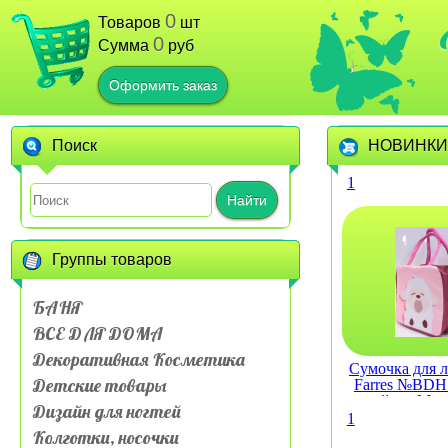
0
Товаров
шт
0
Сумма
руб
Оформить заказ
Поиск
НОВИНКИ
1
Найти
Группы товаров
БАНЯ
ВСЕ ДЛЯ ДОМА
Декоративная Косметика
Сумочка для л
Детские товары
Farres №BDH 
слойная Му
Дизайн для ногтей
живот
1
Колготки, носочки