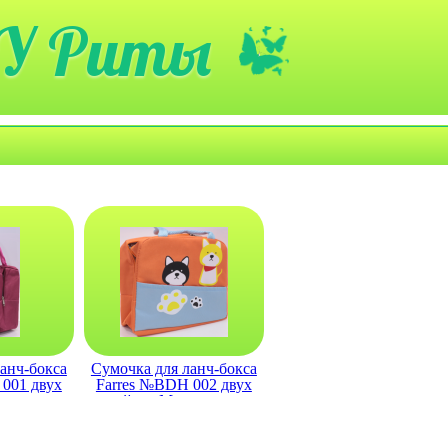
У Риты
анч-бокса
Сумочка для ланч-бокса
001 двух
Farres №BDH 002 двух
льтяшные
слойная Мультяшные
ные
животные