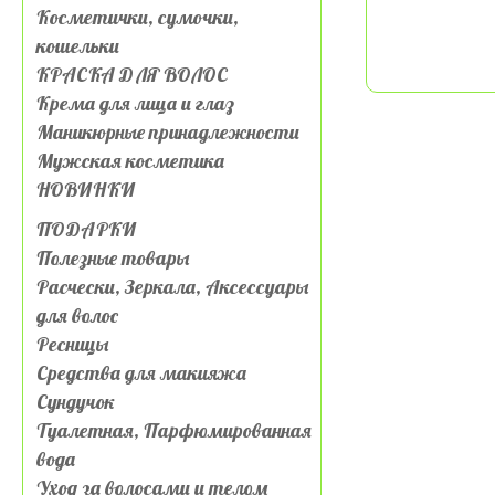
Косметички, сумочки,
кошельки
КРАСКА ДЛЯ ВОЛОС
Крема для лица и глаз
Маникюрные принадлежности
Мужская косметика
НОВИНКИ
ПОДАРКИ
Полезные товары
Расчески, Зеркала, Аксессуары
для волос
Ресницы
Средства для макияжа
Сундучок
Туалетная, Парфюмированная
вода
Уход за волосами и телом