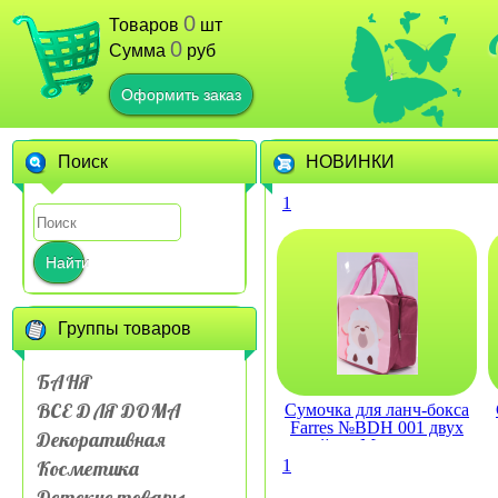
0
Товаров
шт
0
Сумма
руб
Оформить заказ
Поиск
НОВИНКИ
1
Найти
Группы товаров
БАНЯ
ВСЕ ДЛЯ ДОМА
Сумочка для ланч-бокса
Farres №BDH 001 двух
Декоративная
слойная Мультяшные
животные
Косметика
1
Детские товары