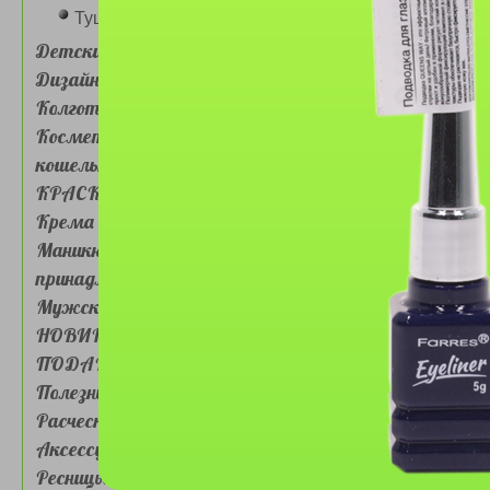
Тушь для ресниц
Детские товары
Дизайн для ногтей
Подводка для глаз Farres
№MB012-101 маркер
Колготки, носочки
синяя
Косметички, сумочки,
кошельки
КРАСКА ДЛЯ ВОЛОС
Крема для лица и глаз
Маникюрные
принадлежности
Подводка для глаз Ffleur
Мужская косметика
№E 10D - черная
НОВИНКИ
водостойкая
1
2
ПОДАРКИ
Полезные товары
Расчески, Зеркала,
Аксессуары для волос
Ресницы