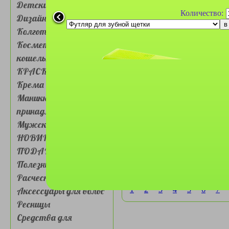
Детские товары
Количество:
Дизайн для ногтей
Колготки, носочки
Косметички, сумочки,
кошельки
Щетка для чистки
КРАСКА ДЛЯ ВОЛОС
одежды Тарри №12С
Крема для лица и глаз
Маникюрные
принадлежности
Мужская косметика
НОВИНКИ
ПОДАРКИ
Полезные товары
Щетка универсальная
Утюжок №402
Расчески, Зеркала,
Аксессуары для волос
1
2
3
4
5
6
7
Ресницы
Средства для