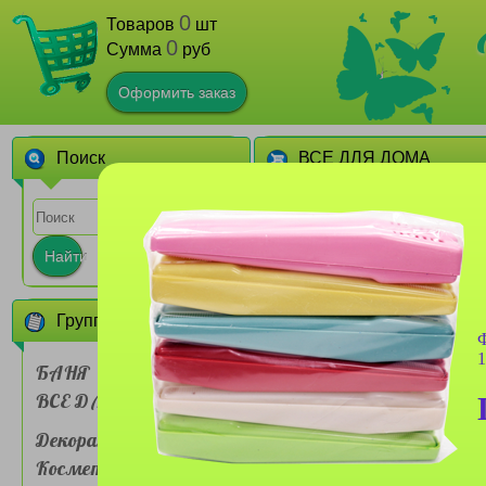
0
Товаров
шт
0
Сумма
руб
Оформить заказ
Поиск
ВСЕ ДЛЯ ДОМА
1
2
3
4
5
6
7
Найти
Группы товаров
Ф
1
БАНЯ
ВСЕ ДЛЯ ДОМА
Щетка для обуви Тарри
№10В
Декоративная
Косметика