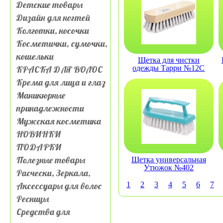
Детские товары
Дизайн для ногтей
Колготки, носочки
Косметички, сумочки,
кошельки
Щетка для чистки
КРАСКА ДЛЯ ВОЛОС
одежды Тарри №12С
Крема для лица и глаз
Маникюрные
принадлежности
Мужская косметика
НОВИНКИ
ПОДАРКИ
Полезные товары
Щетка универсальная
Утюжок №402
Расчески, Зеркала,
Аксессуары для волос
1
2
3
4
5
6
7
Ресницы
Средства для