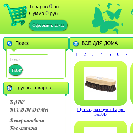
0
Товаров
шт
0
Сумма
руб
Оформить заказ
Поиск
ВСЕ ДЛЯ ДОМА
1
2
3
4
5
6
7
Найти
Группы товаров
БАНЯ
ВСЕ ДЛЯ ДОМА
Щетка для обуви Тарри
№10В
Декоративная
Косметика