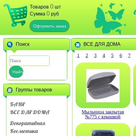
0
Товаров
шт
0
Сумма
руб
Оформить заказ
Поиск
ВСЕ ДЛЯ ДОМА
1
2
3
4
5
6
7
Найти
Группы товаров
БАНЯ
ВСЕ ДЛЯ ДОМА
Мыльница закрытая
№775 с крышкой
дорожная
Декоративная
Косметика