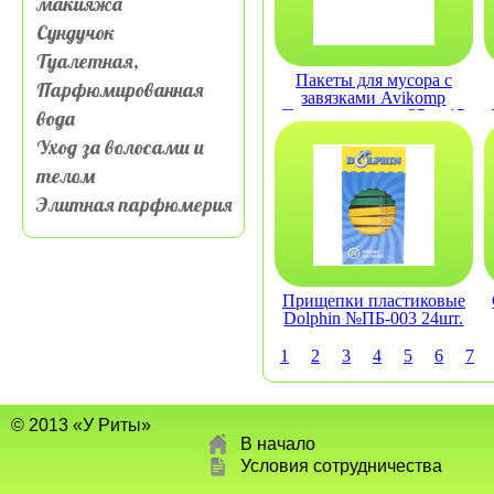
макияжа
Сундучок
Туалетная,
Пакеты для мусора с
Парфюмированная
завязками Avikomp
вода
Простоквашино 35 л, 15
шт., рулон, черные
Уход за волосами и
телом
Элитная парфюмерия
Прищепки пластиковые
Dolphin №ПБ-003 24шт.
1
2
3
4
5
6
7
© 2013 «У Риты»
В начало
Условия сотрудничества