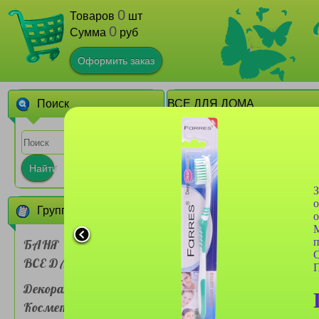
0
Товаров
шт
0
Сумма
руб
Оформить заказ
Поиск
ВСЕ ДЛЯ ДОМА
1
2
3
4
5
6
7
Найти
З
о
Группы товаров
М
п
БАНЯ
С
ВСЕ ДЛЯ ДОМА
Мыльница закрытая
П
№775 с крышкой
дорожная
Декоративная
Косметика