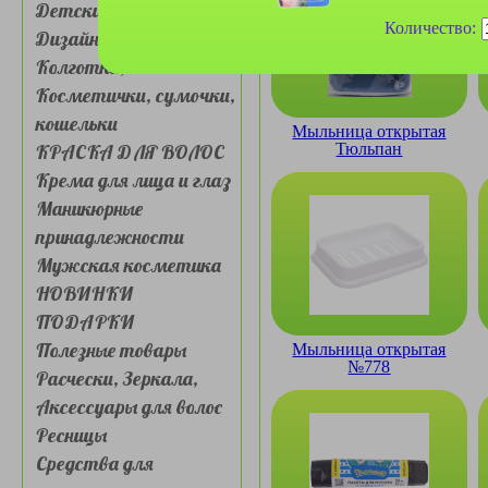
Детские товары
Количество:
Дизайн для ногтей
Колготки, носочки
Косметички, сумочки,
кошельки
Мыльница открытая
КРАСКА ДЛЯ ВОЛОС
Тюльпан
Крема для лица и глаз
Маникюрные
принадлежности
Мужская косметика
НОВИНКИ
ПОДАРКИ
Полезные товары
Мыльница открытая
№778
Расчески, Зеркала,
Аксессуары для волос
Ресницы
Средства для