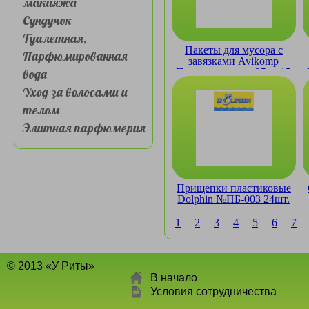
макияжа
Сундучок
Туалетная,
Пакеты для мусора с
Парфюмированная
завязками Avikomp
вода
Простоквашино 35 л, 15
шт., рулон, черные
Уход за волосами и
телом
Элитная парфюмерия
Прищепки пластиковые
Dolphin №ПБ-003 24шт.
1
2
3
4
5
6
7
© 2013 «У Риты»
В начало
Условия сотрудничества