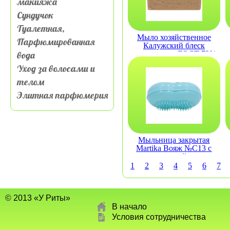
макияжа
Сундучок
Туалетная,
Мыло хозяйственное
Парфюмированная
Калужский блеск
вода
натуральное ГОСТ 72%
200гр
Уход за волосами и
телом
Элитная парфюмерия
Мыльница закрытая
Martika Вояж №С13 с
щеткой
1
2
3
4
5
6
7
© 2013 «У Риты»
В начало
Условия сотрудничества