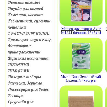
Детские товары
Дизайн для ногтей
Колготки, носочки
Косметички, сумочки,
кошельки
Мешок для стирки Azur
КРАСКА ДЛЯ ВОЛОС
№1244 бочонок 15х5х14
Крема для лица и глаз
Маникюрные
принадлежности
Мужская косметика
НОВИНКИ
ПОДАРКИ
Полезные товары
Мыло Duru Зеленый чай
(зеленый 4х80гр в
Расчески, Зеркала,
пакете)
Аксессуары для волос
Ресницы
Средства для