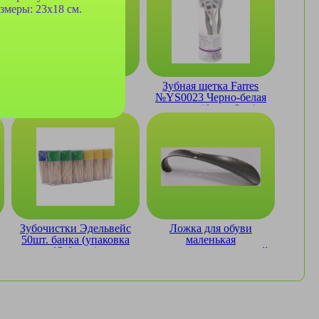
змеры: 23x18 см.
Зубная щетка Farres
Зубная щетка Farres
№YS0022 Цветная
№YS0023 Черно-белая
мягкая (стакан 8шт)
мягкая (банка 8шт)
Зубочистки Эдельвейс
Ложка для обуви
50шт. банка (упаковка
маленькая
12 банок)
металлическая с ручкой
10см.