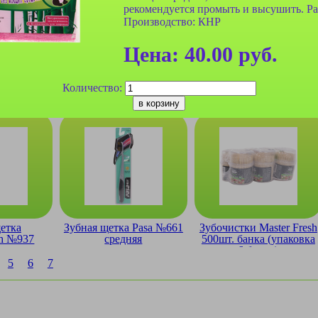
рекомендуется промыть и высушить. Ра
Производство: КНР
Цена:
40.00
руб.
а Farres
Зубная щетка Farres
Зубная щетка Farres
Количество:
dium (на
№YS0015 бамбуковая
№YS0021 мягкая
2шт)
етка
Зубная щетка Pasa №661
Зубочистки Master Fresh
sh №937
средняя
500шт. банка (упаковка
кладная
6 банок)
5
6
7