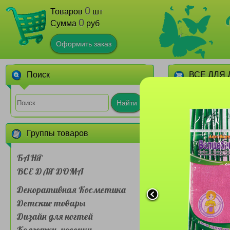
0
Товаров
шт
0
Сумма
руб
Оформить заказ
Поиск
ВСЕ ДЛЯ
1
2
3
4
Найти
Группы товаров
БАНЯ
ВСЕ ДЛЯ ДОМА
Декоративная Косметика
Зубная щетк
Sakura №YS
Детские товары
мягкая щ
Дизайн для ногтей
Колготки, носочки