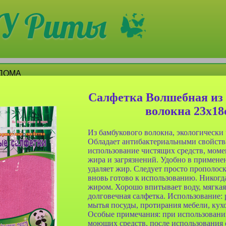
У Риты
 ДОМА
5
6
7
Салфетка Волшебная из 
волокна 23x18
Из бамбукового волокна, экологически
Обладает антибактериальными свойства
использование чистящих средств, моме
жира и загрязнений. Удобно в примене
удаляет жир. Следует просто прополоск
вновь готово к использованию. Никогд
а Farres
Зубная щетка Farres
Зубная щетка Farres
жиром. Хорошо впитывает воду, мягкая
0048-24
№YS0001 MR Oral
№YS0002 MR Oral
долговечная салфетка. Использование:
етина
Nylon Fiber
Nylon Fiber
мытья посуды, протирания мебели, кух
Особые примечания: при использовании
моющих средств, после использования 