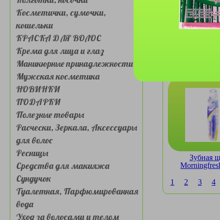
Косметички, сумочки,
кошельки
КРАСКА ДЛЯ ВОЛОС
Крема для лица и глаз
Зубная щетк
Маникюрные принадлежности
№YS0012 Me
Мужская косметика
листе 1
НОВИНКИ
ПОДАРКИ
Полезные товары
Расчески, Зеркала, Аксессуары
для волос
Ресницы
Зубная щ
Средства для макияжа
Morningfre
дорожная с
Сундучок
1
2
3
4
Туалетная, Парфюмированная
вода
Уход за волосами и телом