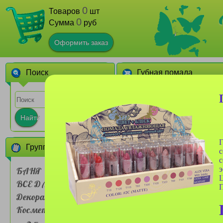
0
Товаров
шт
0
Сумма
руб
Оформить заказ
Поиск
Губная помада
1
2
3
4
Найти
Г
Группы товаров
с
с
э
БАНЯ
Ц
ВСЕ ДЛЯ ДОМА
Губная помада Farres
П
№5302 Richcolor (сборка
Декоративная
6шт)
Косметика