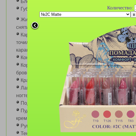
Блеск для губ
Количество:
Губная помада
Жидкость для
снятия лака
Карандаши,
Губная помада Farres
№5307 Green Me
точилки для
Chocolate Matte Velvet
карандашей
(сборка 4шт)
Консилер для лица
Корректоры для
бровей
Краска для бровей
Лаки, средства для
ногтей
Губная помада Ffleur
№L 30 1B Rose (сборка
Подводка для глаз
30 шт.)
Пудра, тональный
крем
Румяна
Тени для век