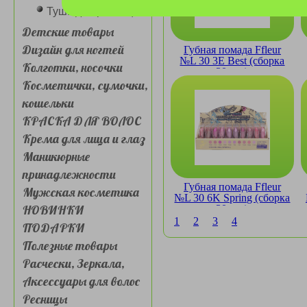
Тушь для ресниц
Детские товары
Дизайн для ногтей
Губная помада Ffleur
№L 30 3E Best (сборка
Колготки, носочки
30 шт.)
Косметички, сумочки,
кошельки
КРАСКА ДЛЯ ВОЛОС
Крема для лица и глаз
Маникюрные
принадлежности
Губная помада Ffleur
Мужская косметика
№L 30 6K Spring (сборка
НОВИНКИ
30 шт.)
1
2
3
4
ПОДАРКИ
Полезные товары
Расчески, Зеркала,
Аксессуары для волос
Ресницы