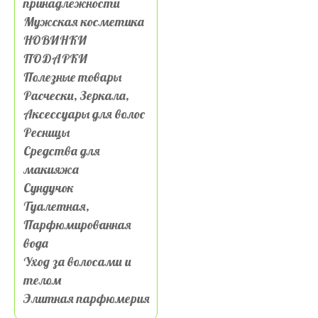
принадлежности
Мужская косметика
НОВИНКИ
ПОДАРКИ
Полезные товары
Расчески, Зеркала,
Аксессуары для волос
Ресницы
Средства для
макияжа
Сундучок
Туалетная,
Парфюмированная
вода
Уход за волосами и
телом
Элитная парфюмерия