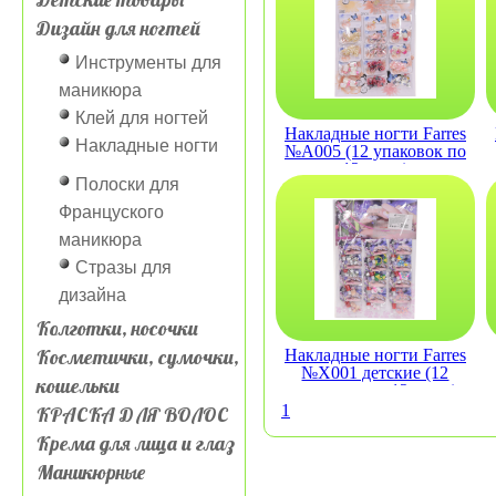
Дизайн для ногтей
Инструменты для
маникюра
Клей для ногтей
Накладные ногти Farres
Накладные ногти
№A005 (12 упаковок по
12 штук)
Полоски для
Француского
маникюра
Стразы для
дизайна
Колготки, носочки
Косметички, сумочки,
Накладные ногти Farres
№X001 детские (12
кошельки
упаковок по 12 штук)
1
КРАСКА ДЛЯ ВОЛОС
Крема для лица и глаз
Маникюрные