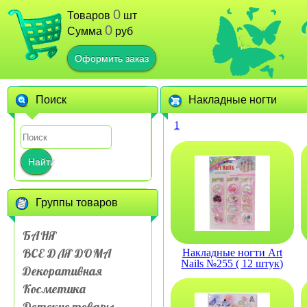
0
Товаров
шт
0
Сумма
руб
Оформить заказ
Поиск
Накладные ногти
1
Найти
Группы товаров
БАНЯ
ВСЕ ДЛЯ ДОМА
Накладные ногти Art
Nails №255 ( 12 штук)
Декоративная
Косметика
Детские товары