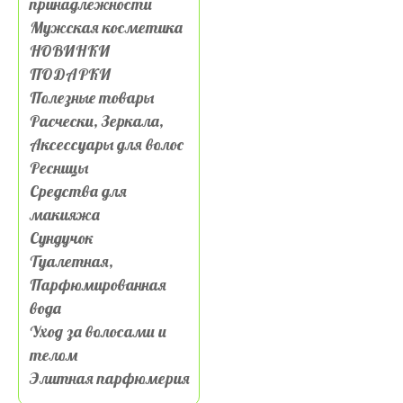
принадлежности
Мужская косметика
НОВИНКИ
ПОДАРКИ
Полезные товары
Расчески, Зеркала,
Аксессуары для волос
Ресницы
Средства для
макияжа
Сундучок
Туалетная,
Парфюмированная
вода
Уход за волосами и
телом
Элитная парфюмерия