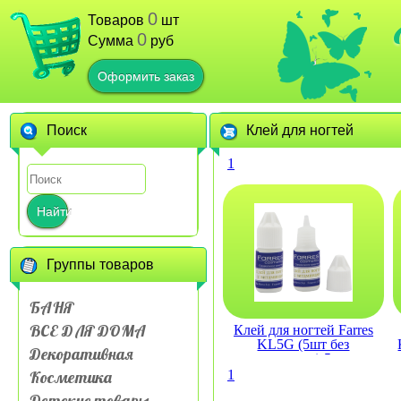
0
Товаров
шт
0
Сумма
руб
Оформить заказ
Поиск
Клей для ногтей
1
Найти
Группы товаров
БАНЯ
ВСЕ ДЛЯ ДОМА
Клей для ногтей Farres
KL5G (5шт без
Декоративная
кисточки) 5гр.
Косметика
1
Детские товары