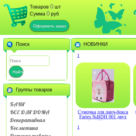
0
Товаров
шт
0
Сумма
руб
Оформить заказ
Поиск
НОВИНКИ
1
Найти
Группы товаров
БАНЯ
ВСЕ ДЛЯ ДОМА
Сумочка для ланч-бокса
Farres №BDH 001 двух
Декоративная
слойная Мультяшные
животные
Косметика
1
Детские товары