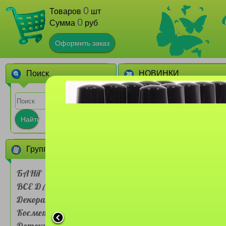
0
Товаров
шт
0
Сумма
руб
Оформить заказ
Поиск
НОВИНКИ
1
Найти
Группы товаров
БАНЯ
ВСЕ ДЛЯ ДОМА
Сумочка для ланч-бокса
Farres №BDH 001 двух
Декоративная
слойная Мультяшные
животные
Косметика
1
Детские товары