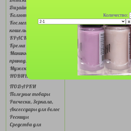
Дизайн для ногтей
Колготки, носочки
Количество:
Косметички, сумочки,
кошельки
КРАСКА ДЛЯ ВОЛОС
Крема для лица и глаз
Маникюрные
принадлежности
Мужская косметика
НОВИНКИ
ПОДАРКИ
Полезные товары
Расчески, Зеркала,
Аксессуары для волос
Ресницы
Средства для