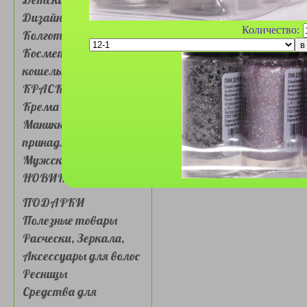
Дизайн для ногтей
Количество:
Колготки, носочки
Косметички, сумочки,
кошельки
КРАСКА ДЛЯ ВОЛОС
Крема для лица и глаз
Маникюрные
принадлежности
Мужская косметика
НОВИНКИ
ПОДАРКИ
Полезные товары
Расчески, Зеркала,
Аксессуары для волос
Ресницы
Средства для