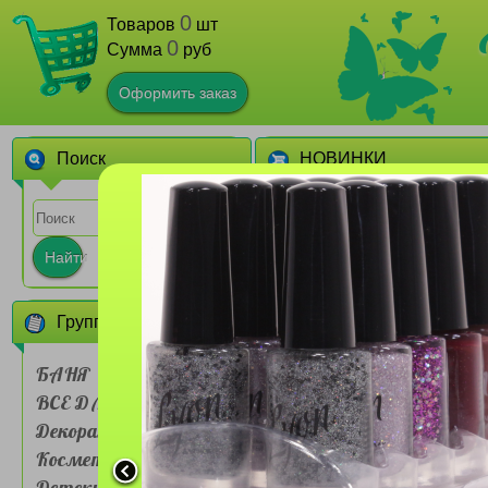
0
Товаров
шт
0
Сумма
руб
Оформить заказ
Поиск
НОВИНКИ
1
Найти
Группы товаров
БАНЯ
ВСЕ ДЛЯ ДОМА
Сумочка для ланч-бокса
Farres №BDH 001 двух
Декоративная
слойная Мультяшные
животные
Косметика
1
Детские товары