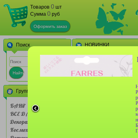
0
Товаров
шт
0
Сумма
руб
Оформить заказ
Поиск
НОВИНКИ
1
Найти
Н
Группы товаров
Р
р
Р
БАНЯ
р
ВСЕ ДЛЯ ДОМА
Сумочка для ланч-бокса
Farres №BDH 001 двух
Декоративная
слойная Мультяшные
животные
Косметика
1
П
Детские товары