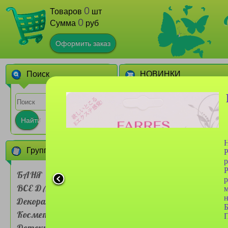
0
Товаров
шт
0
Сумма
руб
Оформить заказ
Поиск
НОВИНКИ
1
Найти
Н
Группы товаров
Р
р
Р
БАНЯ
р
ВСЕ ДЛЯ ДОМА
Сумочка для ланч-бокса
Farres №BDH 001 двух
Декоративная
слойная Мультяшные
животные
Косметика
1
П
Детские товары