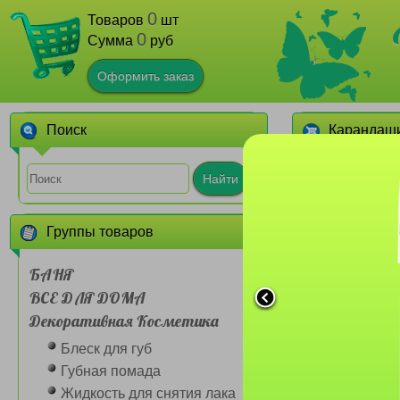
0
Товаров
шт
0
Сумма
руб
Оформить заказ
Поиск
Карандаши
1
2
3
Найти
Группы товаров
БАНЯ
ВСЕ ДЛЯ ДОМА
Декоративная Косметика
Карандаш Far
201 коричне
Блеск для губ
бровей с щ
Губная помада
Жидкость для снятия лака