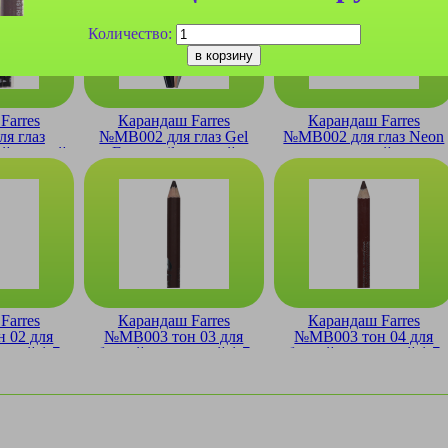
Количество:
Farres
Карандаш Farres
Карандаш Farres
я глаз
№MB002 для глаз Gel
№MB002 для глаз Neon
ий черный
Eyepencil гелевый
гелевый
вка 12шт)
матовый 1.2гр
флуоресцентный 1.2гр
Farres
Карандаш Farres
Карандаш Farres
 02 для
№MB003 тон 03 для
№MB003 тон 04 для
очкой 1.7
бровей с щеточкой 1.7
бровей с щеточкой 1.7
гр
гр