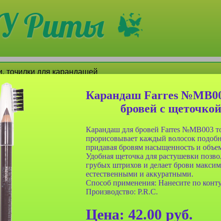
У Риты
, точилки для карандашей
Карандаш Farres №MB003
бровей с щеточкой 
Карандаш для бровей Farres №MB003 то
прорисовывает каждый волосок подобн
придавая бровям насыщенность и объе
Удобная щеточка для растушевки позво
грубых штрихов и делает брови макси
естественными и аккуратными.
res №021-
Карандаш Farres №021-
Карандаш Farres №021-
Способ применения: Нанесите по конту
вый для
202 темно-коричневый
203 графит для бровей с
Производство: P.R.C.
еточкой
для бровей с щеточкой
щеточкой
Цена:
42.00
руб.