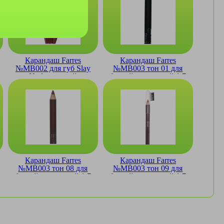
Карандаш Farres
Карандаш Farres
№MB002 для губ Slay
№MB003 тон 01 для
Nude гелевый
бровей с щеточкой 1.7
суперстойкий 1.2гр
гр
Карандаш Farres
Карандаш Farres
№MB003 тон 08 для
№MB003 тон 09 для
бровей с щеточкой 1.7
бровей с щеточкой 1.7
гр
гр