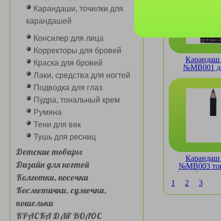
Карандаши, точилки для
карандашей
Консилер для лица
Корректоры для бровей
Карандаш 
Краска для бровей
№MB001 дл
Лаки, средства для ногтей
автоматическ
0.28гр (упако
Подводка для глаз
Пудра, тональный крем
Румяна
Тени для век
Тушь для ресниц
Детские товары
Карандаш 
Дизайн для ногтей
№MB003 тон
бровей с щет
Колготки, носочки
гр
1
2
3
Косметички, сумочки,
кошельки
КРАСКА ДЛЯ ВОЛОС