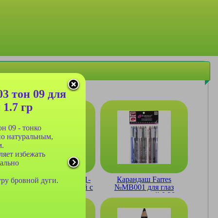
 тон 09 для
1.7 гр
н 09 - тонко
о натуральным,
м.
ляет избежать
мально
Карандаш Farres №021-
Карандаш Farres
ру бровной дуги.
204 черный для бровей с
№MB001 для глаз
щеточкой
автоматический 0.28гр
(упаковка 12шт)