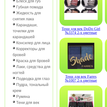
Блеск для губ
Губная помада
Жидкость для
снятия лака
Карандаши,
Тени для век DoDo Girl
точилки для
№3374 2-х цветные
(сборка 4шт )
карандашей
Консилер для лица
Корректоры для
бровей
Краска для бровей
Лаки, средства для
ногтей
Тени для век Farres
Подводка для глаз
№1007 2-х цветные
(сборка 6 шт.)
Пудра, тональный
крем
Румяна
Тени для век