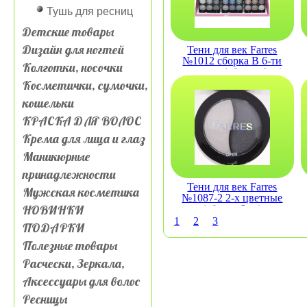
Тушь для ресниц
Детские товары
Дизайн для ногтей
Тени для век Farres
№1012 сборка B 6-ти
Колготки, носочки
цветные (сборка 4шт)
Косметички, сумочки,
кошельки
КРАСКА ДЛЯ ВОЛОС
Крема для лица и глаз
Маникюрные
принадлежности
Тени для век Farres
Мужская косметика
№1087-2 2-х цветные
НОВИНКИ
(сборка 6шт)
1
2
3
ПОДАРКИ
Полезные товары
Расчески, Зеркала,
Аксессуары для волос
Ресницы