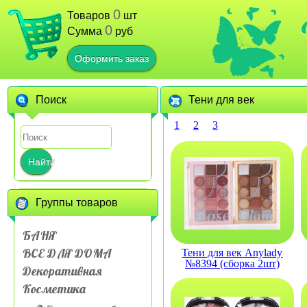
0
Товаров
шт
0
Сумма
руб
Оформить заказ
Поиск
Тени для век
1
2
3
Найти
Группы товаров
БАНЯ
ВСЕ ДЛЯ ДОМА
Тени для век Anylady
№8394 (сборка 2шт)
Декоративная
Косметика