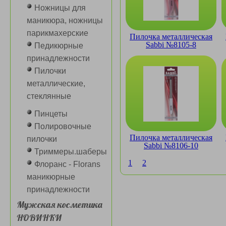
Ножницы для
маникюра, ножницы
парикмахерские
Пилочка металлическая
Sabbi №8105-8
Педикюрные
принадлежности
Пилочки
металлические,
стеклянные
Пинцеты
Полировочные
Пилочка металлическая
пилочки
Sabbi №8106-10
Триммеры.шаберы
1
2
Флоранс - Florans
маникюрные
принадлежности
Мужская косметика
НОВИНКИ