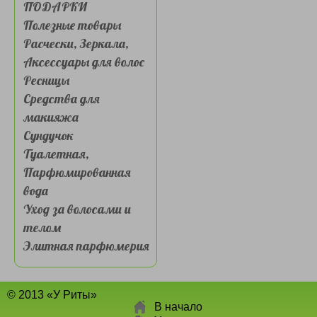
ПОДАРКИ
Полезные товары
Расчески, Зеркала,
Аксессуары для волос
Ресницы
Средства для
макияжа
Сундучок
Туалетная,
Парфюмированная
вода
Уход за волосами и
телом
Элитная парфюмерия
© 2013 «У Риты»
В начало