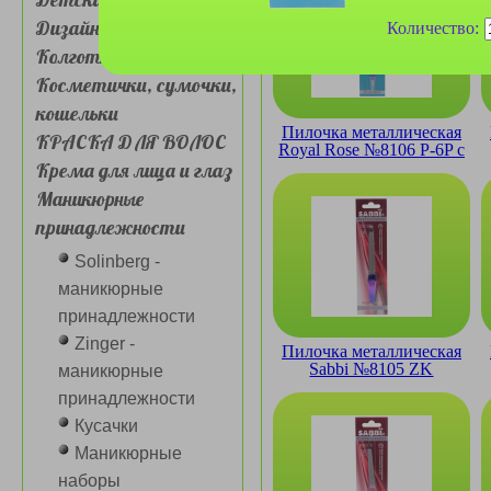
Дизайн для ногтей
Количество:
Колготки, носочки
Косметички, сумочки,
кошельки
Пилочка металлическая
КРАСКА ДЛЯ ВОЛОС
Royal Rose №8106 P-6P с
Крема для лица и глаз
триммером
Маникюрные
принадлежности
Solinberg -
маникюрные
принадлежности
Zinger -
Пилочка металлическая
Sabbi №8105 ZK
маникюрные
принадлежности
Кусачки
Маникюрные
наборы