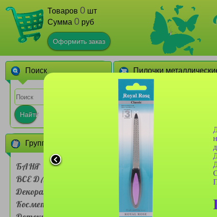
0
Товаров
шт
0
Сумма
руб
Оформить заказ
Поиск
Пилочки металлически
1
2
Найти
Д
н
Группы товаров
д
Д
Д
БАНЯ
С
ВСЕ ДЛЯ ДОМА
Пилочка металлическая
П
Royal Rose №8105
Декоративная
Косметика
Детские товары