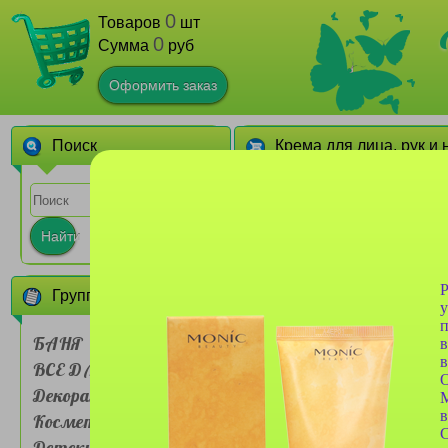
0
Товаров
шт
0
Сумма
руб
Оформить заказ
Поиск
Крема для лица, рук и 
1
2
Найти
Р
Группы товаров
у
п
БАНЯ
в
в
ВСЕ ДЛЯ ДОМА
Крем для рук Farres
№9907-3 Chamomile
Декоративная
hand 30гр
в
Косметика
С
Детские товары