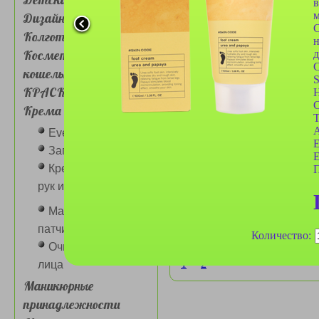
в
м
Дизайн для ногтей
С
Колготки, носочки
н
Косметички, сумочки,
д
С
кошельки
S
Крем для рук
КРАСКА ДЛЯ ВОЛОС
H
фруктовый Груша Fruit
C
Крема для лица и глаз
Hand Cream 35гр
T
A
Eveline крема
E
Загарная серия
E
Крема для лица,
П
рук и ног разные
Маски для лица,
Крем для рук
патчи для глаз
Количество:
фруктовый Яблоко Fruit
Очищение кожи
Hand Cream 35гр
1
2
лица
Маникюрные
принадлежности