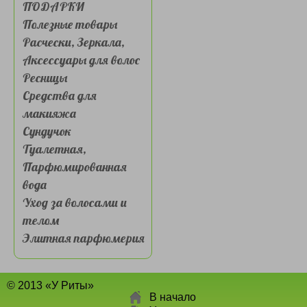
ПОДАРКИ
Полезные товары
Расчески, Зеркала,
Аксессуары для волос
Ресницы
Средства для
макияжа
Сундучок
Туалетная,
Парфюмированная
вода
Уход за волосами и
телом
Элитная парфюмерия
© 2013 «У Риты»
В начало