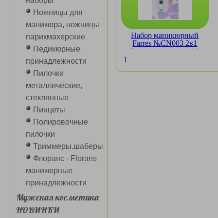
наборы
Ножницы для
маникюра, ножницы
Набор маникюрный
парикмахерские
Farres №CN003 2в1
Педикюрные
(книпсер + пилочка)
1
принадлежности
Пилочки
металлические,
стеклянные
Пинцеты
Полировочные
пилочки
Триммеры.шаберы
Флоранс - Florans
маникюрные
принадлежности
Мужская косметика
НОВИНКИ