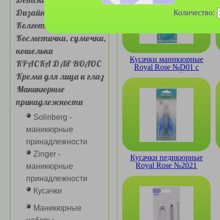
Дизайн для ногтей
Количество:
Колготки, носочки
Косметички, сумочки,
кошельки
Кусачки маникюрные
КРАСКА ДЛЯ ВОЛОС
Royal Rose №D01 с
Крема для лица и глаз
пружиной
Маникюрные
принадлежности
Solinberg -
маникюрные
принадлежности
Zinger -
Кусачки педикюрные
Royal Rose №2021
маникюрные
принадлежности
Кусачки
Маникюрные