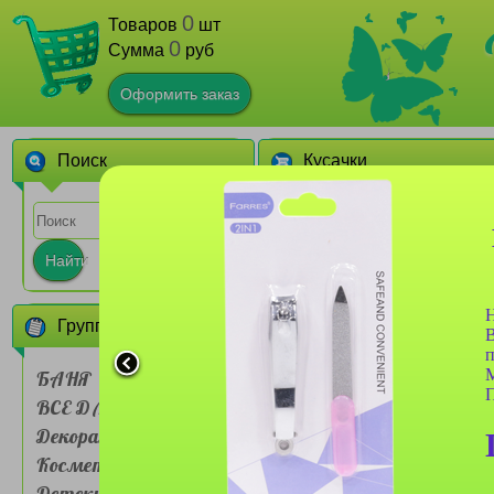
0
Товаров
шт
0
Сумма
руб
Оформить заказ
Поиск
Кусачки
1
Найти
Н
Группы товаров
В
п
БАНЯ
П
ВСЕ ДЛЯ ДОМА
Кусачки маникюрные
Flowers №204 G ручная
Декоративная
заточка
Косметика
Детские товары