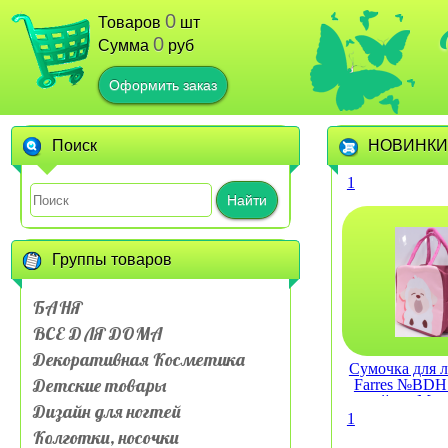
0
Товаров
шт
0
Сумма
руб
Оформить заказ
Поиск
НОВИНКИ
1
Найти
Группы товаров
БАНЯ
ВСЕ ДЛЯ ДОМА
Декоративная Косметика
Сумочка для л
Детские товары
Farres №BDH 
слойная Му
Дизайн для ногтей
живот
1
Колготки, носочки