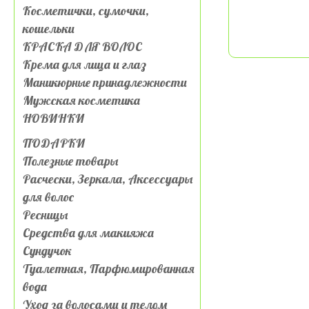
Косметички, сумочки,
кошельки
КРАСКА ДЛЯ ВОЛОС
Крема для лица и глаз
Маникюрные принадлежности
Мужская косметика
НОВИНКИ
ПОДАРКИ
Полезные товары
Расчески, Зеркала, Аксессуары
для волос
Ресницы
Средства для макияжа
Сундучок
Туалетная, Парфюмированная
вода
Уход за волосами и телом