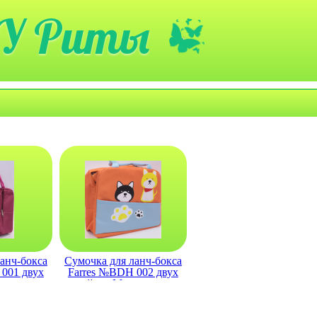
У Риты
анч-бокса
Сумочка для ланч-бокса
001 двух
Farres №BDH 002 двух
льтяшные
слойная Мультяшные
ные
животные