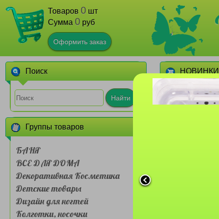
0
Товаров
шт
0
Сумма
руб
Оформить заказ
Поиск
НОВИНКИ
1
Найти
Группы товаров
БАНЯ
ВСЕ ДЛЯ ДОМА
Декоративная Косметика
Сумочка для л
Детские товары
Farres №BDH 
слойная Му
Дизайн для ногтей
живот
1
Колготки, носочки