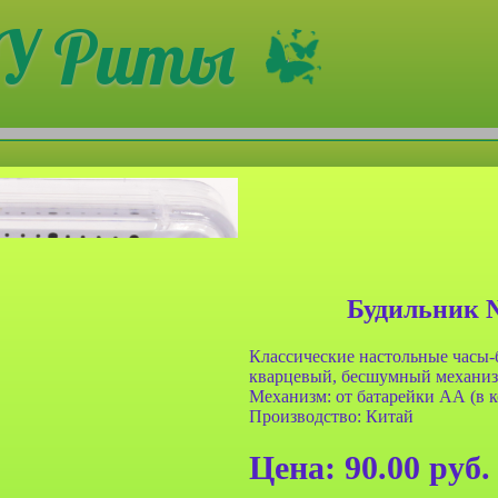
У Риты
Будильник 
Классические настольные часы
кварцевый, бесшумный механиз
Механизм: от батарейки АА (в к
анч-бокса
Сумочка для ланч-бокса
Производство: Китай
001 двух
Farres №BDH 002 двух
льтяшные
слойная Мультяшные
Цена:
90.00
руб.
ные
животные