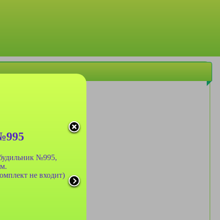
№995
-будильник №995,
м.
омплект не входит)