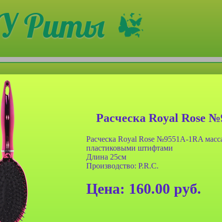
У Риты
Расческа Royal Rose 
Расческа Royal Rose №9551A-1RA масса
пластиковыми штифтами
Длина 25см
Производство: P.R.C.
анч-бокса
Сумочка для ланч-бокса
Цена:
160.00
руб.
001 двух
Farres №BDH 002 двух
льтяшные
слойная Мультяшные
ные
животные