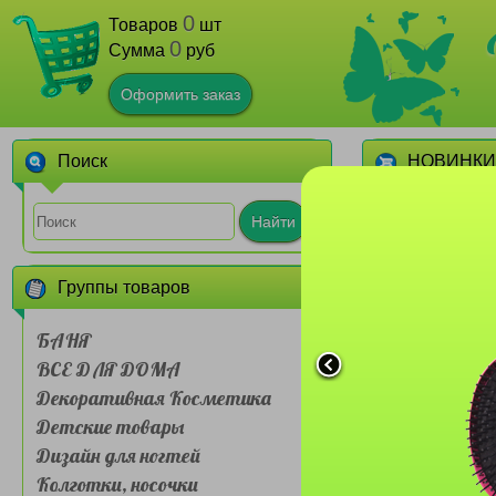
0
Товаров
шт
0
Сумма
руб
Оформить заказ
Поиск
НОВИНКИ
1
Найти
Группы товаров
БАНЯ
ВСЕ ДЛЯ ДОМА
Декоративная Косметика
Сумочка для л
Детские товары
Farres №BDH 
слойная Му
Дизайн для ногтей
живот
1
Колготки, носочки