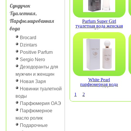
Сундучок
Туалетная,
Парфюмированная
Parfum Super Girl
туалетная вода женская
вода
50мл
Brocard
Dzintars
Positive Parfum
Sergio Nero
Дезодоранты для
мужчин и женщин
White Pearl
Новая Заря
парфюмерная вода
Новинки туалетной
женская 100мл
1
2
воды
Парфюмерия ОАЭ
Парфюмерное
масло ролик
Подарочные