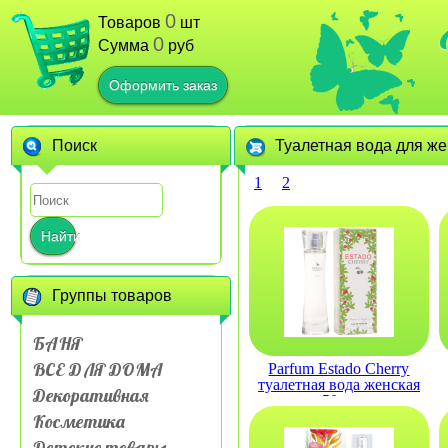
0
Товаров
шт
0
Сумма
руб
Оформить заказ
Поиск
Туалетная вода для ж
1
2
Найти
Группы товаров
БАНЯ
ВСЕ ДЛЯ ДОМА
Parfum Estado Cherry
туалетная вода женская
Декоративная
50мл
Косметика
Детские товары