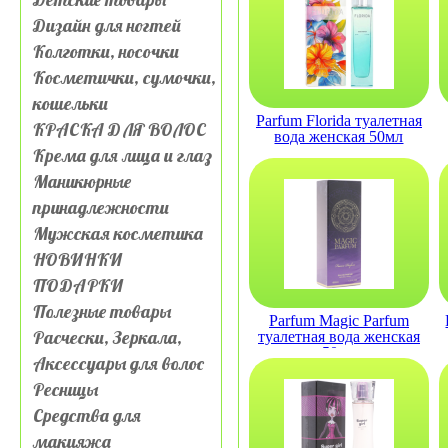
Дизайн для ногтей
Колготки, носочки
Косметички, сумочки,
кошельки
Parfum Florida туалетная
КРАСКА ДЛЯ ВОЛОС
вода женская 50мл
Крема для лица и глаз
Маникюрные
принадлежности
Мужская косметика
НОВИНКИ
ПОДАРКИ
Полезные товары
Parfum Magic Parfum
Расчески, Зеркала,
туалетная вода женская
50мл
Аксессуары для волос
Ресницы
Средства для
макияжа