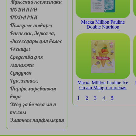
Мужская косметика
НОВИНКИ
ПОДАРКИ
Маска Million Pauline
Полезные товары
Double Nutrition
Ceramide тканевая 23мл
Расчески, Зеркала,
Аксессуары для волос
Ресницы
Средства для
макияжа
Сундучок
Туалетная,
Маска Million Pauline Ice
Парфюмированная
Cream Mango тканевая
23мл
вода
1
2
3
4
5
Уход за волосами и
телом
Элитная парфюмерия