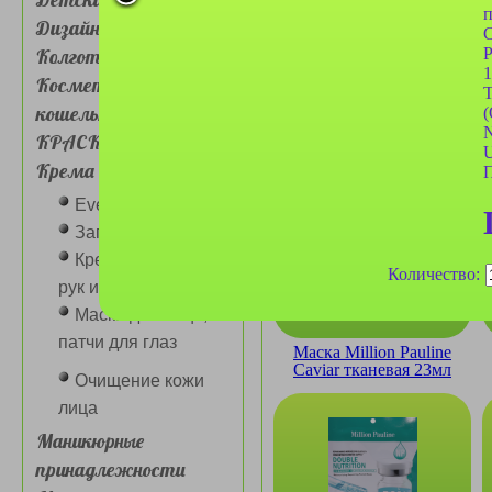
п
Дизайн для ногтей
С
P
Колготки, носочки
1
Косметички, сумочки,
T
кошельки
(
N
Маска Mavellin Dragon
КРАСКА ДЛЯ ВОЛОС
Fruit тканевая 30мл
U
Крема для лица и глаз
П
Eveline крема
Загарная серия
Крема для лица,
Количество:
рук и ног разные
Маски для лица,
патчи для глаз
Маска Million Pauline
Caviar тканевая 23мл
Очищение кожи
лица
Маникюрные
принадлежности