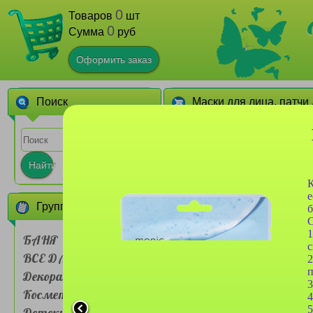
0
Товаров
шт
0
Сумма
руб
Оформить заказ
Поиск
Маски для лица, патчи 
1
2
3
4
5
Найти
е
Группы товаров
С
1
БАНЯ
с
ВСЕ ДЛЯ ДОМА
Кисть для нанесения
2
масок Farres №MZ514
п
Декоративная
силконовая
3
Косметика
4
5
Детские товары