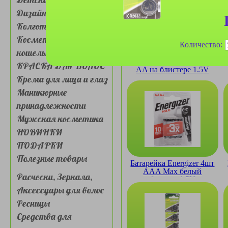
Дизайн для ногтей
Колготки, носочки
Косметички, сумочки,
Количество:
кошельки
Батарейка Duracell 12шт
КРАСКА ДЛЯ ВОЛОС
AA на блистере 1.5V
Крема для лица и глаз
щелочная
Маникюрные
принадлежности
Мужская косметика
НОВИНКИ
ПОДАРКИ
Полезные товары
Батарейка Energizer 4шт
AAA Max белый
Расчески, Зеркала,
блистер 1.5V
Аксессуары для волос
Ресницы
Средства для