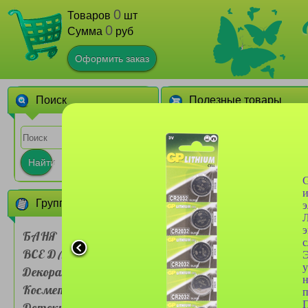
0
Товаров
шт
0
Сумма
руб
Оформить заказ
Поиск
Полезные товары
1
2
3
Найти
G
и
Группы товаров
э
Л
э
БАНЯ
ВСЕ ДЛЯ ДОМА
Батарейка Duracell 2шт
Э
тип D2 LR20 1.5V
у
Декоративная
щелочная
н
Косметика
п
П
Детские товары