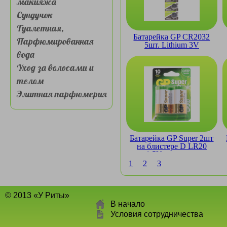
макияжа
Сундучок
Туалетная,
Батарейка GP CR2032
Парфюмированная
5шт. Lithium 3V
вода
литиевая
Уход за волосами и
телом
Элитная парфюмерия
Батарейка GP Super 2шт
на блистере D LR20
1.5V щелочная
1
2
3
© 2013 «У Риты»
В начало
Условия сотрудничества